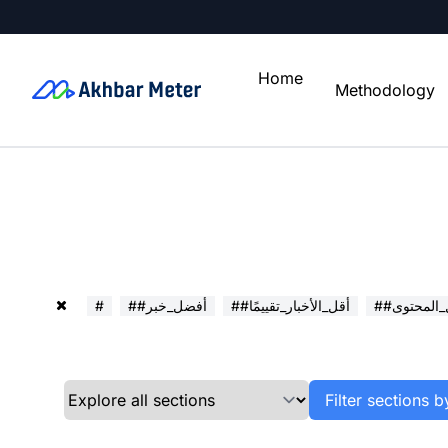
Home
Methodology
ل_المحتوى
##أقل_الأخبار_تقييمًا
##أفضل_خبر
#
Filter sections b