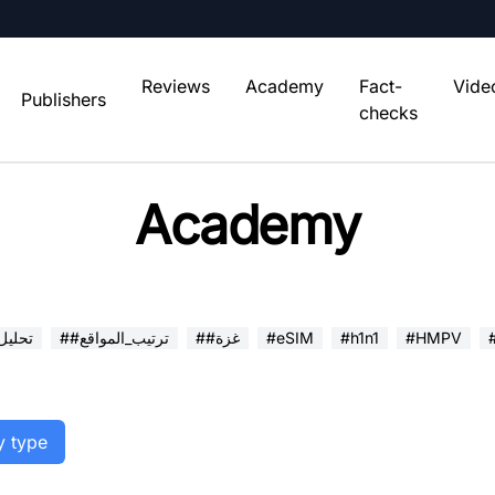
Reviews
Academy
Fact-
Vide
Publishers
checks
Academy
#HMPV
#h1n1
#eSIM
##غزة
##ترتيب_المواقع
##تحلي
y type