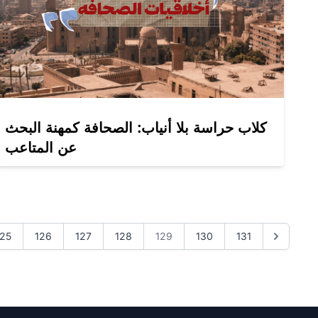
كلاب حراسة بلا أنياب: الصحافة كمهنة البحث
عن المتاعب
125
126
127
128
129
130
131