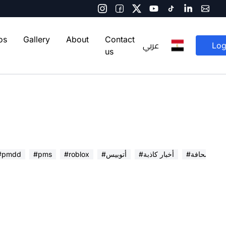
os
Gallery
About
Contact
عربي
Log
us
 في الصحافة
#أخبار كاذبة
#أتوبيس
#roblox
#pms
#pmdd