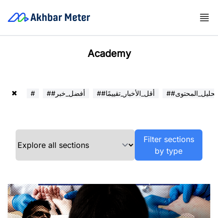
Academy
##تحليل_المحتوى
##أقل_الأخبار_تقييمًا
##أفضل_خبر
#
Filter sections
by type