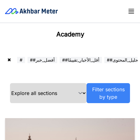
Academy
##تحليل_المحتوى
##أقل_الأخبار_تقييمًا
##أفضل_خبر
#
Filter sections
by type