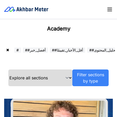
Academy
##تحليل_المحتوى
##أقل_الأخبار_تقييمًا
##أفضل_خبر
#
Filter sections
by type