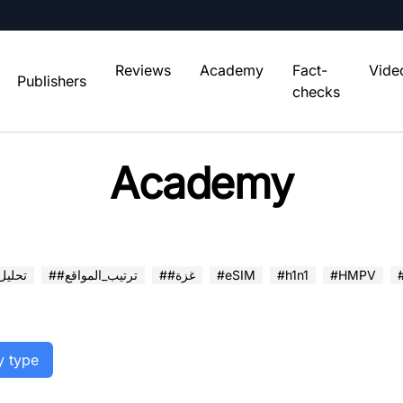
Reviews
Academy
Fact-
Vide
Publishers
checks
Academy
#HMPV
#h1n1
#eSIM
##غزة
##ترتيب_المواقع
##تحلي
y type