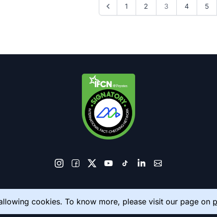
1
2
3
4
5
© 2026 AkhbarMeter. All Rights Reserved
 allowing cookies. To know more, please visit our page on
p