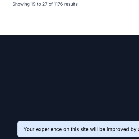
Showing
19
to
27
of
1176
results
Your experience on this site will be improved by