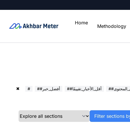
Home
Methodology
ل_المحتوى
##أقل_الأخبار_تقييمًا
##أفضل_خبر
#
Filter sections b