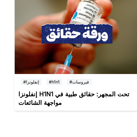
#فيروسات
#h1n1
#إنفلونزا
إنفلونزا H1N1 تحت المجهر: حقائق طبية في
مواجهة الشائعات