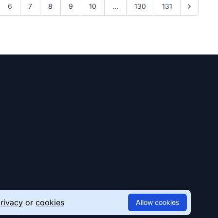
6
7
8
9
10
...
130
131
rivacy
or
cookies
Allow cookies