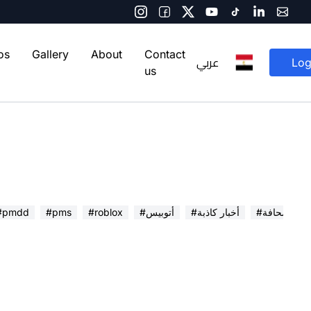
os
Gallery
About
Contact
عربي
Log
us
 في الصحافة
#أخبار كاذبة
#أتوبيس
#roblox
#pms
#pmdd