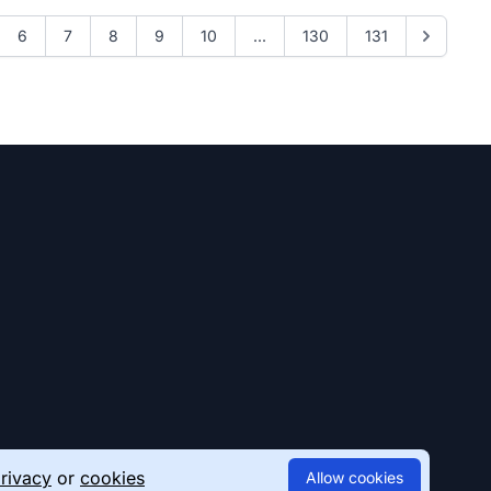
6
7
8
9
10
...
130
131
rivacy
or
cookies
Allow cookies