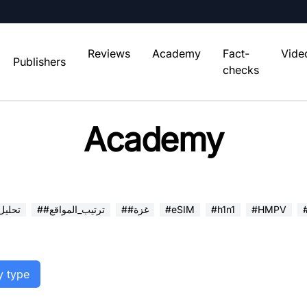
Reviews
Academy
Fact-
Vide
Publishers
checks
Academy
#HMPV
#h1n1
#eSIM
##غزة
##ترتيب_المواقع
##تحلي
y type