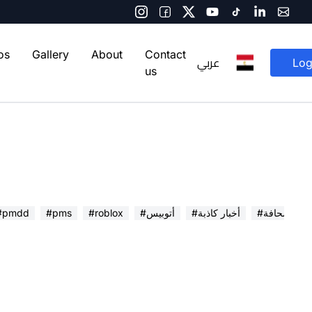
os
Gallery
About
Contact
عربي
Log
us
 في الصحافة
#أخبار كاذبة
#أتوبيس
#roblox
#pms
#pmdd