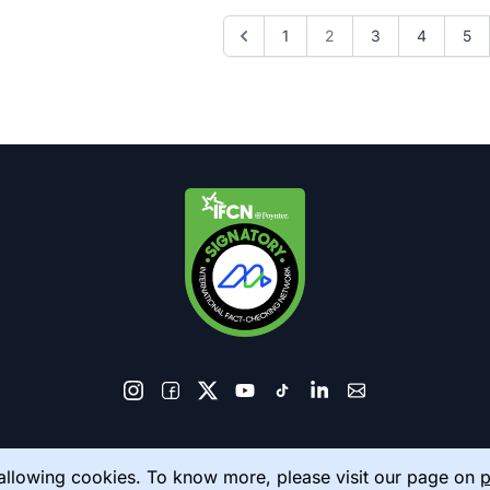
1
2
3
4
5
© 2026 AkhbarMeter. All Rights Reserved
 allowing cookies. To know more, please visit our page on
p