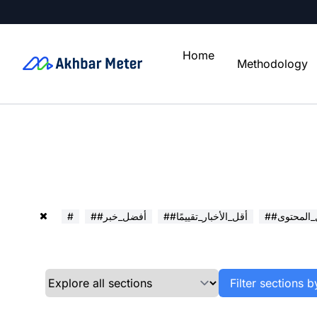
Home
Methodology
ل_المحتوى
##أقل_الأخبار_تقييمًا
##أفضل_خبر
#
Filter sections b