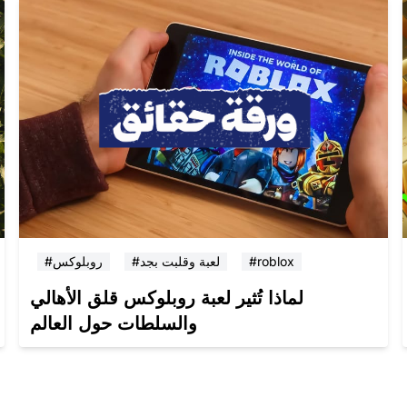
#roblox
#لعبة وقلبت بجد
#روبلوكس
لماذا تُثير لعبة روبلوكس قلق الأهالي
والسلطات حول العالم