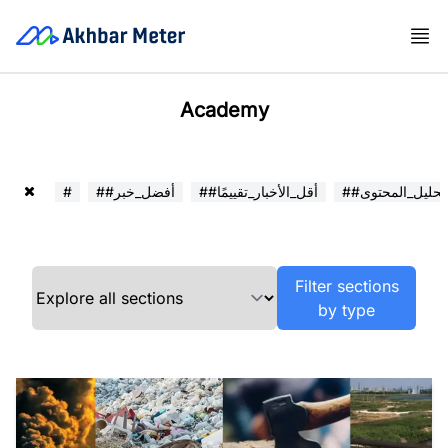
Academy
##تحليل_المحتوى
##أقل_الأخبار_تقييمًا
##أفضل_خبر
#
Filter sections
by type