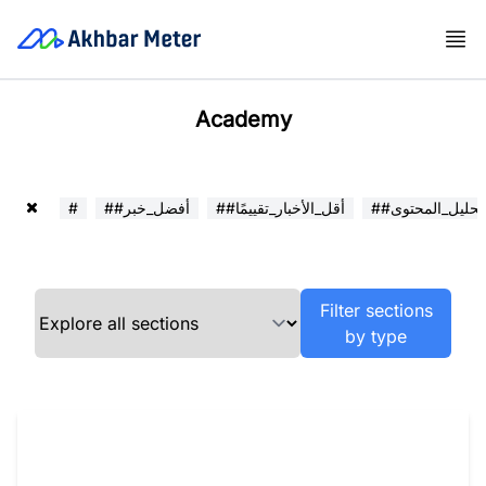
Academy
##تحليل_المحتوى
##أقل_الأخبار_تقييمًا
##أفضل_خبر
#
Filter sections
by type