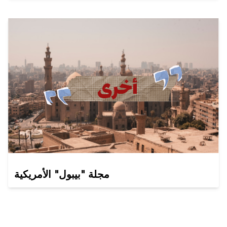
مجلة "بيبول" الأمريكية