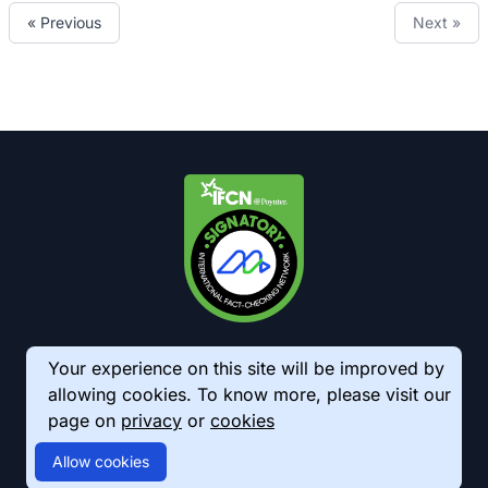
« Previous
Next »
Your experience on this site will be improved by
allowing cookies. To know more, please visit our
page on
privacy
or
cookies
© 2026 AkhbarMeter. All Rights Reserved
Allow cookies