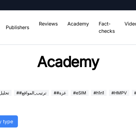
Reviews
Academy
Fact-
Vide
Publishers
checks
Academy
#HMPV
#h1n1
#eSIM
##غزة
##ترتيب_المواقع
##تحلي
y type