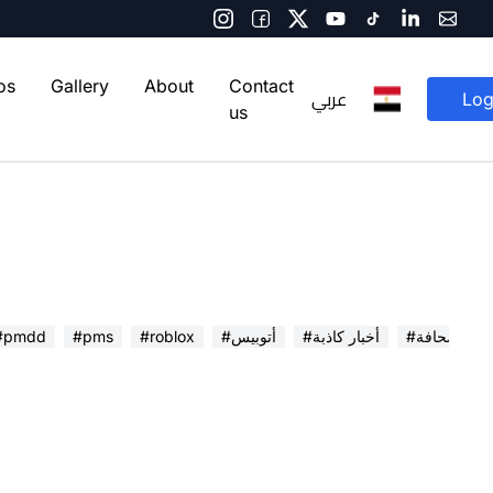
os
Gallery
About
Contact
عربي
Log
us
 في الصحافة
#أخبار كاذبة
#أتوبيس
#roblox
#pms
#pmdd