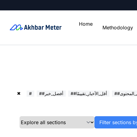
Home
Methodology
ل_المحتوى
##أقل_الأخبار_تقييمًا
##أفضل_خبر
#
Filter sections b