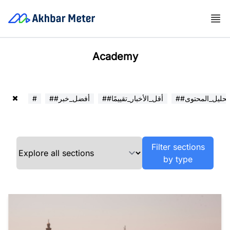
Academy
##تحليل_المحتوى
##أقل_الأخبار_تقييمًا
##أفضل_خبر
#
Filter sections
by type