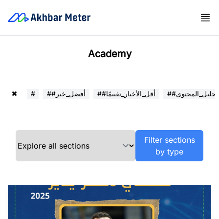
Academy
##تحليل_المحتوى
##أقل_الأخبار_تقييمًا
##أفضل_خبر
#
Filter sections
by type