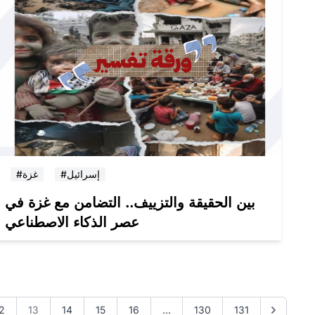
#إسرائيل
#غزة
بين الحقيقة والتزييف.. التضامن مع غزة في
عصر الذكاء الاصطناعي
2
13
14
15
16
...
130
131