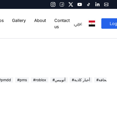
os
Gallery
About
Contact
عربي
Log
us
 في الصحافة
#أخبار كاذبة
#أتوبيس
#roblox
#pms
#pmdd