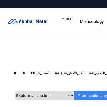
Home
Methodology
ل_المحتوى
##أقل_الأخبار_تقييمًا
##أفضل_خبر
#
Filter sections b