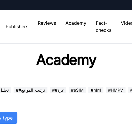
Reviews
Academy
Fact-
Vide
Publishers
checks
Academy
#HMPV
#h1n1
#eSIM
##غزة
##ترتيب_المواقع
##تحلي
y type