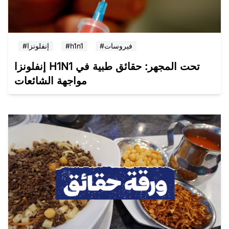
#فيروسات
#h1n1
#إنفلونزا
إنفلونزا H1N1 تحت المجهر: حقائق طبية في
مواجهة الشائعات