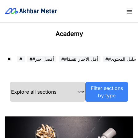
Academy
##تحليل_المحتوى
##أقل_الأخبار_تقييمًا
##أفضل_خبر
#
Filter sections
by type