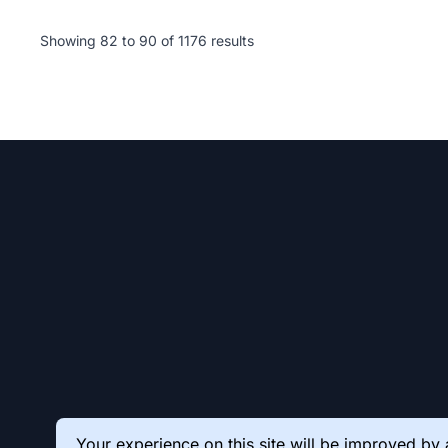
Showing
82
to
90
of
1176
results
Your experience on this site will be improved by