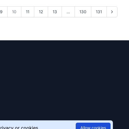
9
10
11
12
13
...
130
131
rivacy
or
cookies
Allow cookies