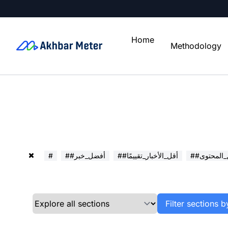
Home
Methodology
ل_المحتوى
##أقل_الأخبار_تقييمًا
##أفضل_خبر
#
Filter sections b