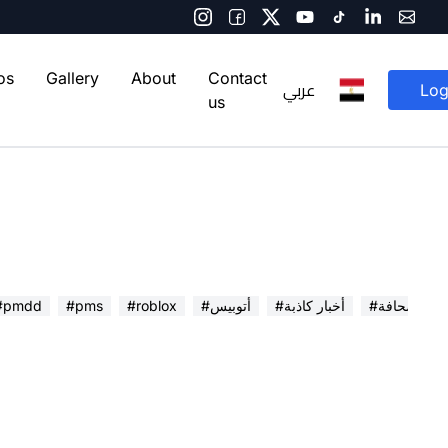
os
Gallery
About
Contact
عربي
Log
us
 في الصحافة
#أخبار كاذبة
#أتوبيس
#roblox
#pms
#pmdd