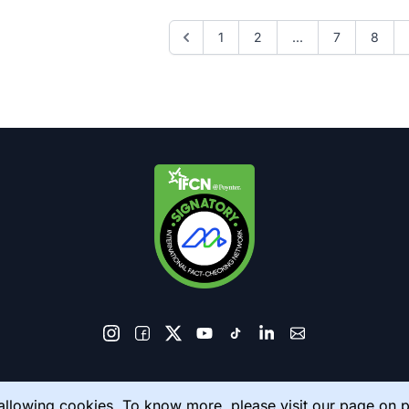
1
2
...
7
8
© 2026 AkhbarMeter. All Rights Reserved
 allowing cookies. To know more, please visit our page on
p