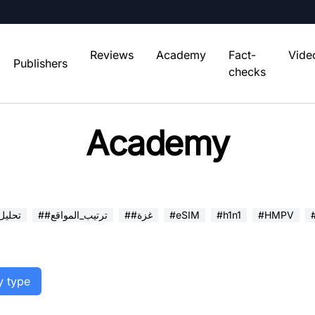
Reviews
Academy
Fact-
Vide
Publishers
checks
Academy
#HMPV
#h1n1
#eSIM
##غزة
##ترتيب_المواقع
##تحلي
y type