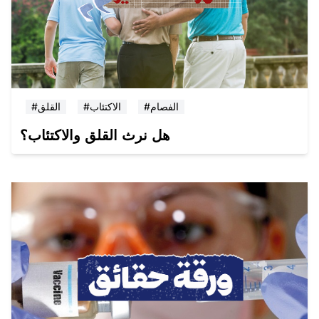
#الفصام
#الاكتئاب
#القلق
هل نرث القلق والاكتئاب؟