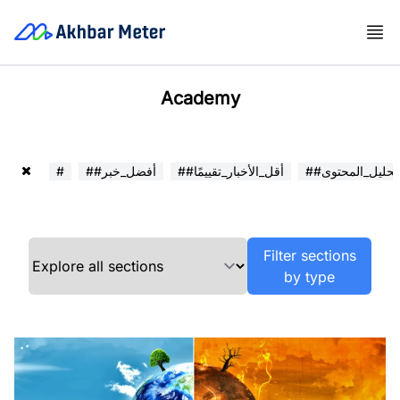
Academy
##تحليل_المحتوى
##أقل_الأخبار_تقييمًا
##أفضل_خبر
#
Filter sections
by type