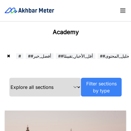
Academy
##تحليل_المحتوى
##أقل_الأخبار_تقييمًا
##أفضل_خبر
#
Filter sections
by type