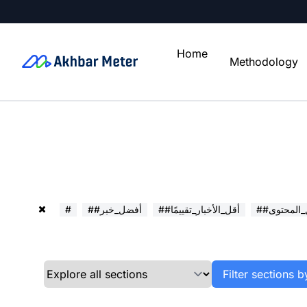
Home
Methodology
ل_المحتوى
##أقل_الأخبار_تقييمًا
##أفضل_خبر
#
Filter sections b