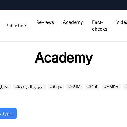
Reviews
Academy
Fact-
Vide
Publishers
checks
Academy
#HMPV
#h1n1
#eSIM
##غزة
##ترتيب_المواقع
##تحلي
y type