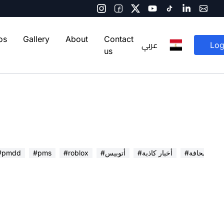
os
Gallery
About
Contact
عربي
Log
us
 في الصحافة
#أخبار كاذبة
#أتوبيس
#roblox
#pms
#pmdd