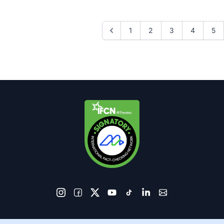
1
2
3
4
5
© 2026 AkhbarMeter. All Rights Reserved