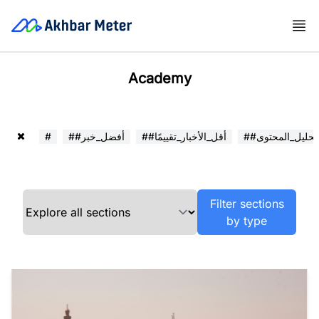
Academy
##تحليل_المحتوى
##أقل_الأخبار_تقييمًا
##أفضل_خبر
#
Filter sections
by type