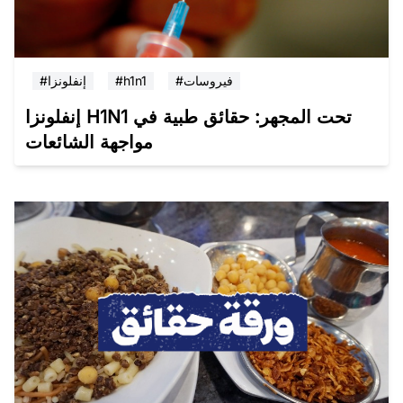
#فيروسات
#h1n1
#إنفلونزا
إنفلونزا H1N1 تحت المجهر: حقائق طبية في
مواجهة الشائعات