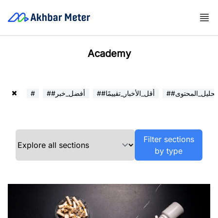
Academy
##تحليل_المحتوى
##أقل_الأخبار_تقييمًا
##أفضل_خبر
#
Filter sections
by type