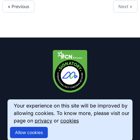
« Previous
Next »
Your experience on this site will be improved by
allowing cookies. To know more, please visit our
page on
privacy
or
cookies
© 2026 AkhbarMeter. All Rights Reserved
Allow cookies