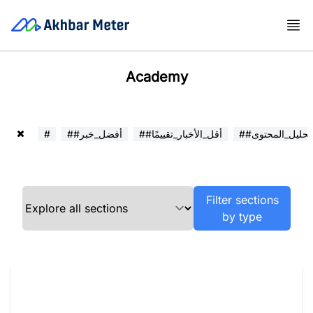
Academy
##تحليل_المحتوى
##أقل_الأخبار_تقييمًا
##أفضل_خبر
#
Filter sections
by type