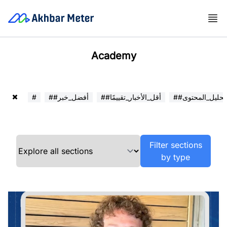
Academy
##تحليل_المحتوى
##أقل_الأخبار_تقييمًا
##أفضل_خبر
#
Filter sections
by type