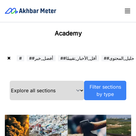
Academy
##تحليل_المحتوى
##أقل_الأخبار_تقييمًا
##أفضل_خبر
#
Filter sections
by type