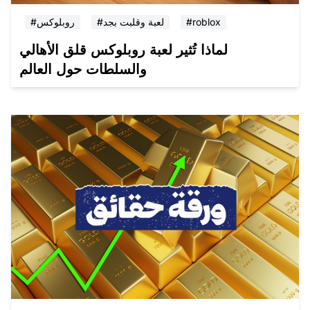
#roblox
#لعبة وقلبت بجد
#روبلوكس
لماذا تُثير لعبة روبلوكس قلق الأهالي
والسلطات حول العالم