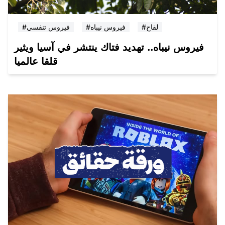
#لقاح
#فيروس نيباه
#فيروس تنفسي
فيروس نيباه.. تهديد فتاك ينتشر في آسيا ويثير
قلقا عالميا