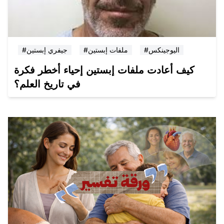
#اليوجينكس
#ملفات إبستين
#جيفري إبستين
كيف أعادت ملفات إبستين إحياء أخطر فكرة
في تاريخ العلم؟