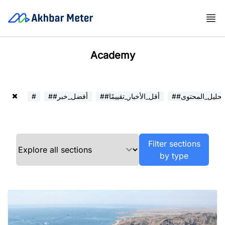
Academy
##تحليل_المحتوى
##أقل_الأخبار_تقييمًا
##أفضل_خبر
#
Filter sections
by type