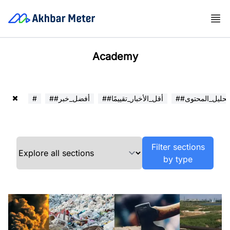
Academy
##تحليل_المحتوى
##أقل_الأخبار_تقييمًا
##أفضل_خبر
#
Filter sections
by type