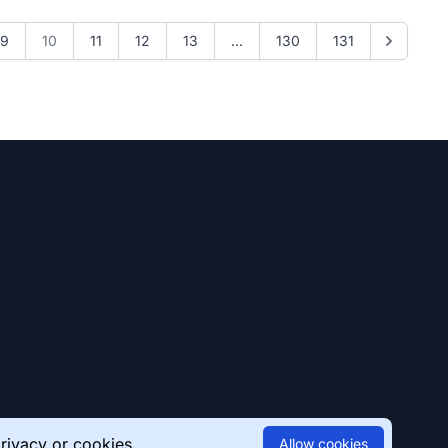
9
10
11
12
13
...
130
131
rivacy
or
cookies
Allow cookies