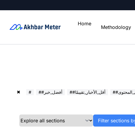
Home
Methodology
ل_المحتوى
##أقل_الأخبار_تقييمًا
##أفضل_خبر
#
Filter sections b