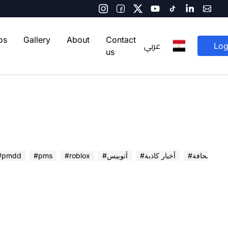
os
Gallery
About
Contact
عربي
Log
us
 في الصحافة
#أخبار كاذبة
#أتوبيس
#roblox
#pms
#pmdd