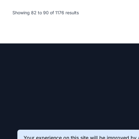
Showing
82
to
90
of
1176
results
Your experience on this site will be improved by