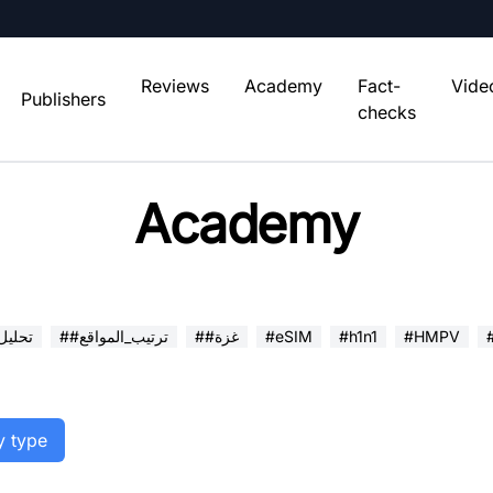
Reviews
Academy
Fact-
Vide
Publishers
checks
Academy
#HMPV
#h1n1
#eSIM
##غزة
##ترتيب_المواقع
##تحلي
y type