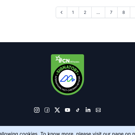
1
2
...
7
8
© 2026 AkhbarMeter. All Rights Reserved
 allowing cookies. To know more, please visit our page on
p