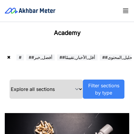
Academy
##تحليل_المحتوى
##أقل_الأخبار_تقييمًا
##أفضل_خبر
#
Filter sections
by type