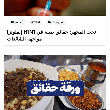
#فيروسات
#h1n1
#إنفلونزا
إنفلونزا H1N1 تحت المجهر: حقائق طبية في
مواجهة الشائعات