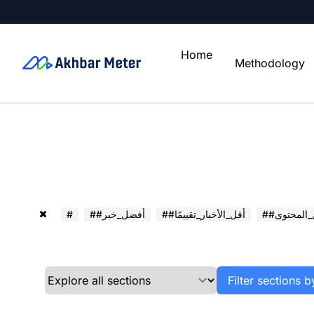
Home
Methodology
ل_المحتوى
##أقل_الأخبار_تقييمًا
##أفضل_خبر
#
Filter sections b