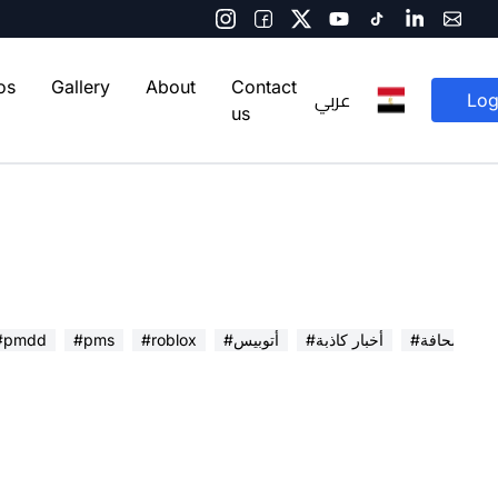
os
Gallery
About
Contact
عربي
Log
us
 في الصحافة
#أخبار كاذبة
#أتوبيس
#roblox
#pms
#pmdd