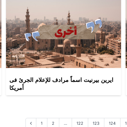
ايرين بيرنيت اسماً مرادف للإعلام الجرئ فى
أمريكا
1
2
...
122
123
124