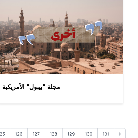
مجلة "بيبول" الأمريكية
125
126
127
128
129
130
131