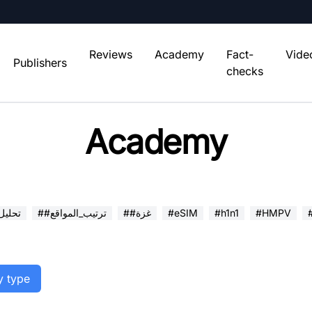
Reviews
Academy
Fact-
Vide
Publishers
checks
Academy
#HMPV
#h1n1
#eSIM
##غزة
##ترتيب_المواقع
##تحلي
y type