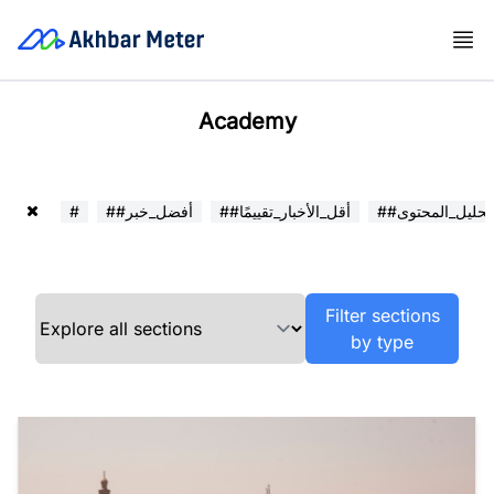
Academy
##تحليل_المحتوى
##أقل_الأخبار_تقييمًا
##أفضل_خبر
#
Filter sections
by type