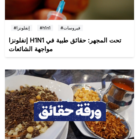
#فيروسات
#h1n1
#إنفلونزا
إنفلونزا H1N1 تحت المجهر: حقائق طبية في
مواجهة الشائعات