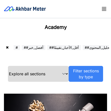
Academy
##تحليل_المحتوى
##أقل_الأخبار_تقييمًا
##أفضل_خبر
#
Filter sections
by type