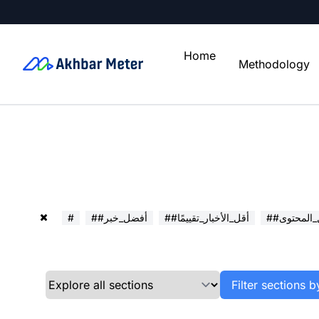
Home
Methodology
ل_المحتوى
##أقل_الأخبار_تقييمًا
##أفضل_خبر
#
Filter sections b