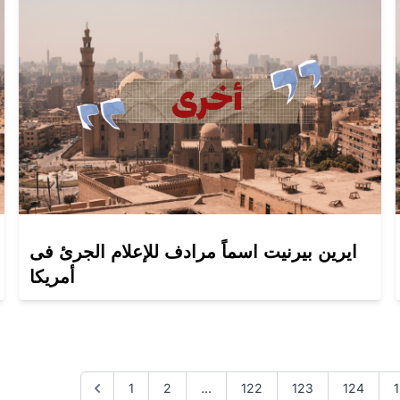
ايرين بيرنيت اسماً مرادف للإعلام الجرئ فى
أمريكا
1
2
...
122
123
124