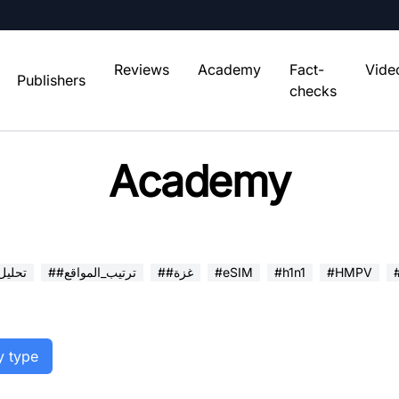
Reviews
Academy
Fact-
Vide
Publishers
checks
Academy
#HMPV
#h1n1
#eSIM
##غزة
##ترتيب_المواقع
##تحلي
y type