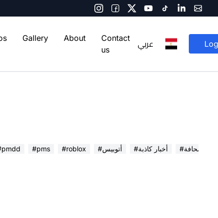
os
Gallery
About
Contact
عربي
Log
us
 في الصحافة
#أخبار كاذبة
#أتوبيس
#roblox
#pms
#pmdd