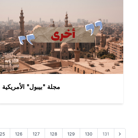
مجلة "بيبول" الأمريكية
125
126
127
128
129
130
131