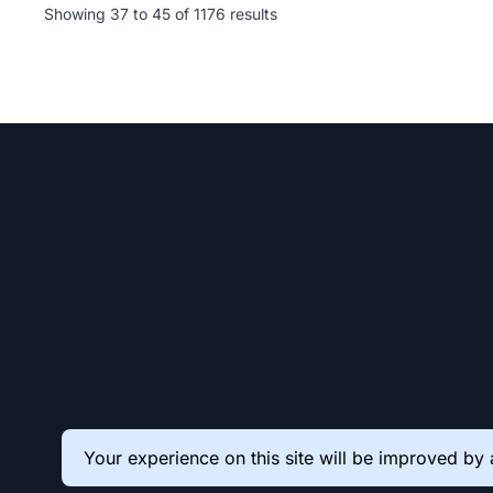
Showing
37
to
45
of
1176
results
Your experience on this site will be improved by