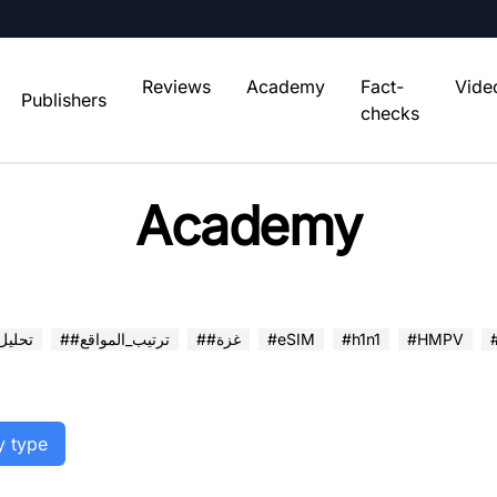
Reviews
Academy
Fact-
Vide
Publishers
checks
Academy
#HMPV
#h1n1
#eSIM
##غزة
##ترتيب_المواقع
##تحلي
y type