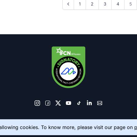
1
2
3
4
5
© 2026 AkhbarMeter. All Rights Reserved
 allowing cookies. To know more, please visit our page on
p