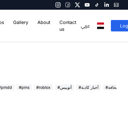
os
Gallery
About
Contact
عربي
Log
us
 في الصحافة
#أخبار كاذبة
#أتوبيس
#roblox
#pms
#pmdd