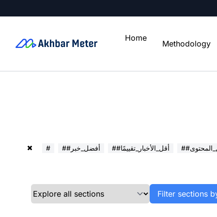
Home
Methodology
ل_المحتوى
##أقل_الأخبار_تقييمًا
##أفضل_خبر
#
Filter sections b