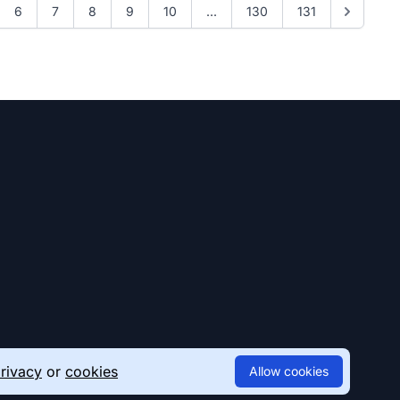
6
7
8
9
10
...
130
131
rivacy
or
cookies
Allow cookies