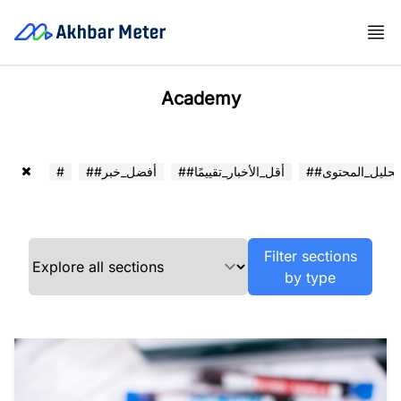
Academy
##تحليل_المحتوى
##أقل_الأخبار_تقييمًا
##أفضل_خبر
#
Filter sections
by type