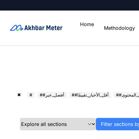
Home
Methodology
ل_المحتوى
##أقل_الأخبار_تقييمًا
##أفضل_خبر
#
Filter sections b