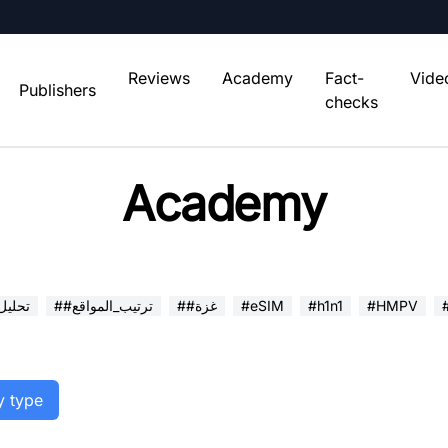
Reviews
Academy
Fact-
Vide
Publishers
checks
Academy
#HMPV
#h1n1
#eSIM
##غزة
##ترتيب_المواقع
##تحلي
y type