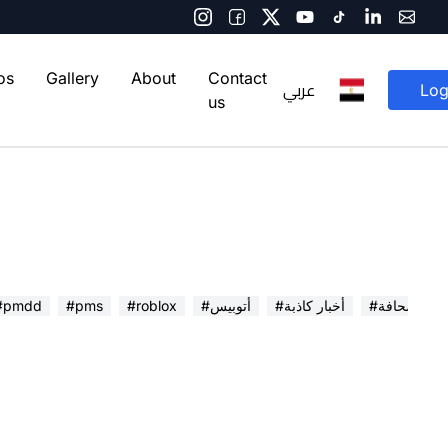
os
Gallery
About
Contact
عربي
Log
us
 في الصحافة
#أخبار كاذبة
#أتوبيس
#roblox
#pms
#pmdd