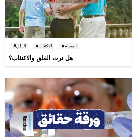
#الفصام
#الاكتئاب
#القلق
هل نرث القلق والاكتئاب؟