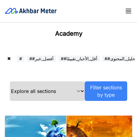
Academy
##تحليل_المحتوى
##أقل_الأخبار_تقييمًا
##أفضل_خبر
#
Filter sections
by type