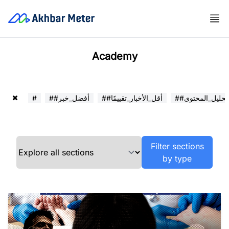
Academy
##تحليل_المحتوى
##أقل_الأخبار_تقييمًا
##أفضل_خبر
#
Filter sections
by type