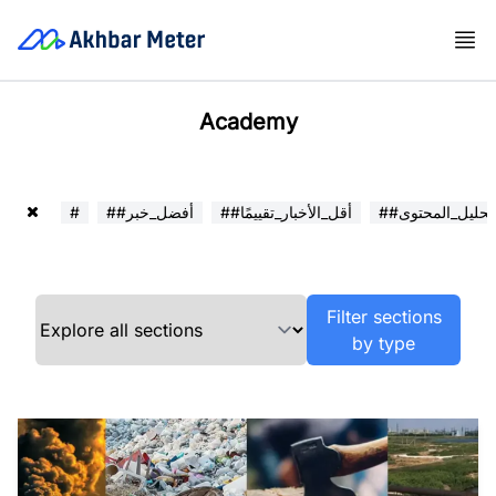
Academy
##تحليل_المحتوى
##أقل_الأخبار_تقييمًا
##أفضل_خبر
#
Filter sections
by type