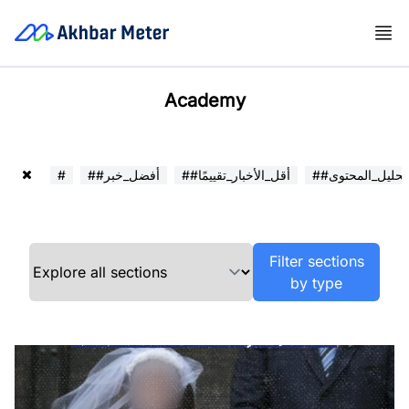
Academy
##تحليل_المحتوى
##أقل_الأخبار_تقييمًا
##أفضل_خبر
#
Filter sections
by type