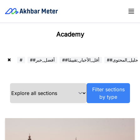
Academy
##تحليل_المحتوى
##أقل_الأخبار_تقييمًا
##أفضل_خبر
#
Filter sections
by type