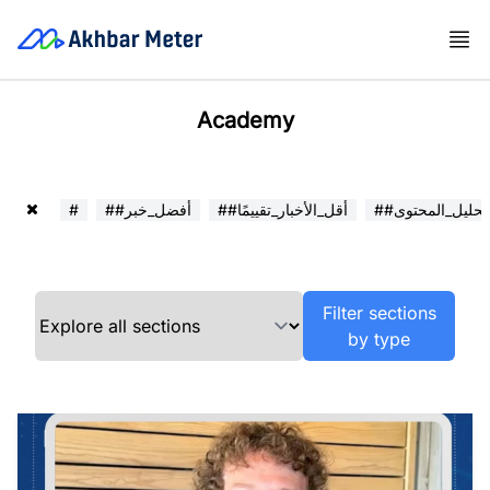
Academy
##تحليل_المحتوى
##أقل_الأخبار_تقييمًا
##أفضل_خبر
#
Filter sections
by type