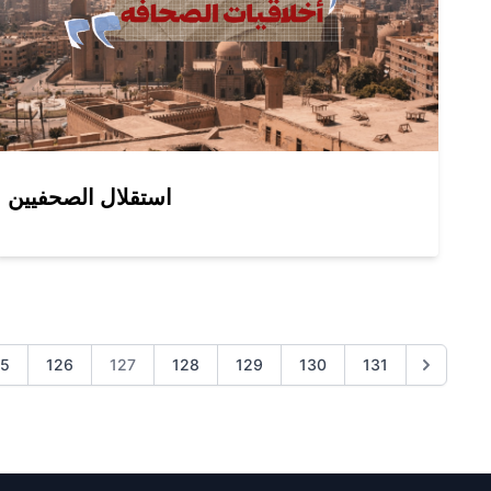
استقلال الصحفيين
25
126
127
128
129
130
131