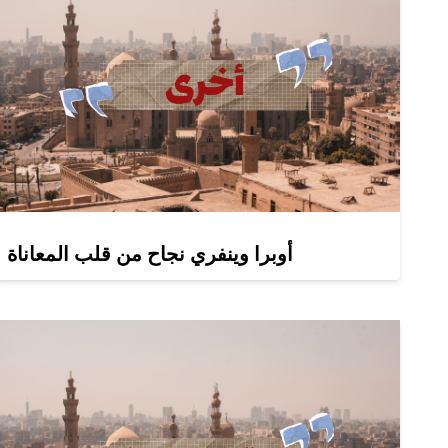
أوبرا وينفري نجاح من قلب المعاناة