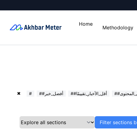
Home
Methodology
ل_المحتوى
##أقل_الأخبار_تقييمًا
##أفضل_خبر
#
Filter sections 