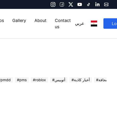
os
Gallery
About
Contact
Lo
عربي
us
 في الصحافة
#أخبار كاذبة
#أتوبيس
#roblox
#pms
#pmdd