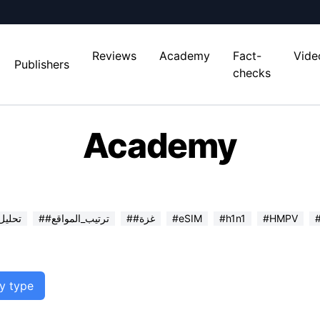
Reviews
Academy
Fact-
Vide
Publishers
checks
Academy
#HMPV
#h1n1
#eSIM
##غزة
##ترتيب_المواقع
##تحلي
by type