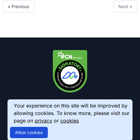
« Previous
Next »
Your experience on this site will be improved by
allowing cookies. To know more, please visit our
page on
privacy
or
cookies
© 2026 AkhbarMeter. All Rights Reserved
Allow cookies