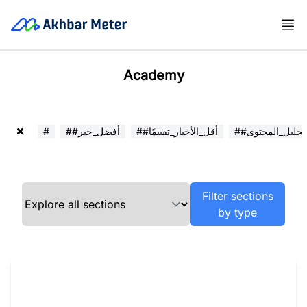
Academy
##تحليل_المحتوى
##أقل_الأخبار_تقييمًا
##أفضل_خبر
#
Filter sections
by type