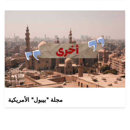
مجلة "بيبول" الأمريكية