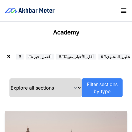
Academy
##تحليل_المحتوى
##أقل_الأخبار_تقييمًا
##أفضل_خبر
#
Filter sections
by type