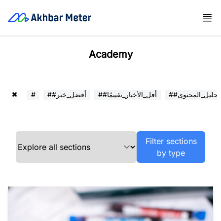
Academy
##تحليل_المحتوى
##أقل_الأخبار_تقييمًا
##أفضل_خبر
#
Filter sections
by type