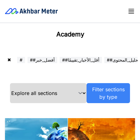
Academy
##تحليل_المحتوى
##أقل_الأخبار_تقييمًا
##أفضل_خبر
#
Filter sections
by type