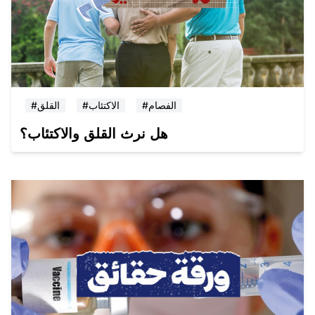
#الفصام
#الاكتئاب
#القلق
هل نرث القلق والاكتئاب؟