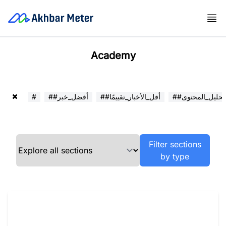
Academy
##تحليل_المحتوى
##أقل_الأخبار_تقييمًا
##أفضل_خبر
#
Filter sections
by type