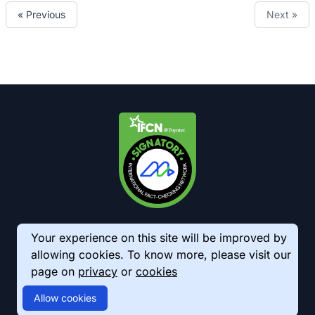
« Previous
Next »
Your experience on this site will be improved by
allowing cookies. To know more, please visit our
page on
privacy
or
cookies
© 2026 AkhbarMeter. All Rights Reserved
Allow cookies