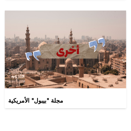
مجلة "بيبول" الأمريكية