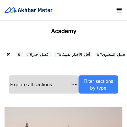
Academy
##تحليل_المحتوى
##أقل_الأخبار_تقييمًا
##أفضل_خبر
#
Filter sections
by type