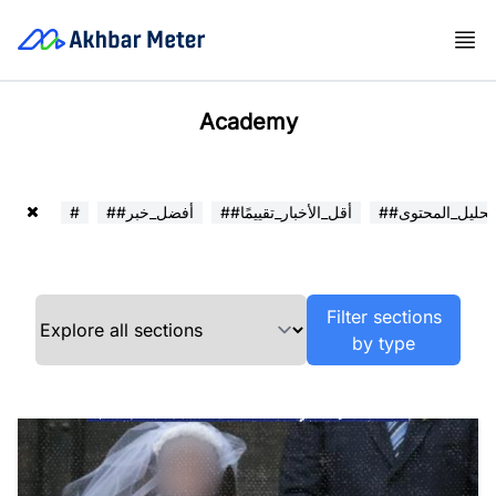
Academy
##تحليل_المحتوى
##أقل_الأخبار_تقييمًا
##أفضل_خبر
#
Filter sections
by type