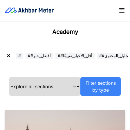
Academy
##تحليل_المحتوى
##أقل_الأخبار_تقييمًا
##أفضل_خبر
#
Filter sections
by type