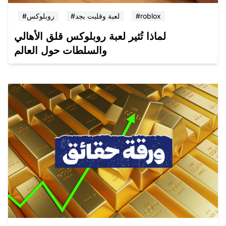
#roblox
#لعبة وقلبت بجد
#روبلوكس
لماذا تُثير لعبة روبلوكس قلق الأهالي
والسلطات حول العالم