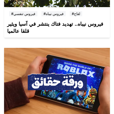
#لقاح
#فيروس نيباه
#فيروس تنفسي
فيروس نيباه.. تهديد فتاك ينتشر في آسيا ويثير
قلقا عالميا