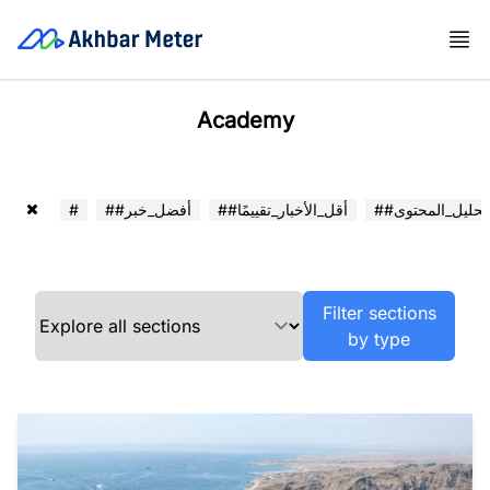
Academy
##تحليل_المحتوى
##أقل_الأخبار_تقييمًا
##أفضل_خبر
#
Filter sections
by type