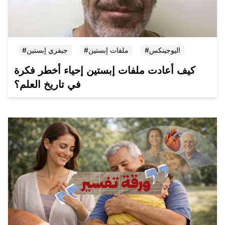
#اليوجينكس
#ملفات إبستين
#جيفري إبستين
كيف أعادت ملفات إبستين إحياء أخطر فكرة
في تاريخ العلم؟