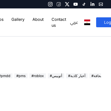
os
Gallery
About
Contact
عربي
Log
us
 في الصحافة
#أخبار كاذبة
#أتوبيس
#roblox
#pms
#pmdd