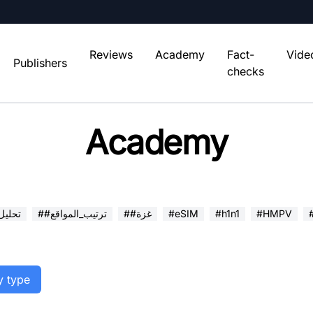
Reviews
Academy
Fact-
Vide
Publishers
checks
Academy
#HMPV
#h1n1
#eSIM
##غزة
##ترتيب_المواقع
##تحلي
y type