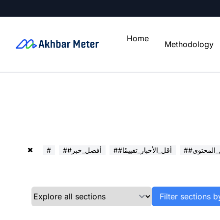
Home
Methodology
ل_المحتوى
##أقل_الأخبار_تقييمًا
##أفضل_خبر
#
Filter sections b